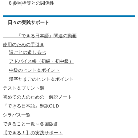
8.参照枠等との関係性
日々の実践サポート
『できる日本語』関連の動画
使用のための手引き
課ごとの道しるべ
アドバイス帳（初級・初中級）
中級のヒント＆ポイント
漢字たまごのヒント＆ポイント
テスト＆プリント類
初めての人のための 解説ノート
『できる日本語』翻訳OLＤ
シラバス一覧
できること一覧～各国版含
【できる！】の実践サポート