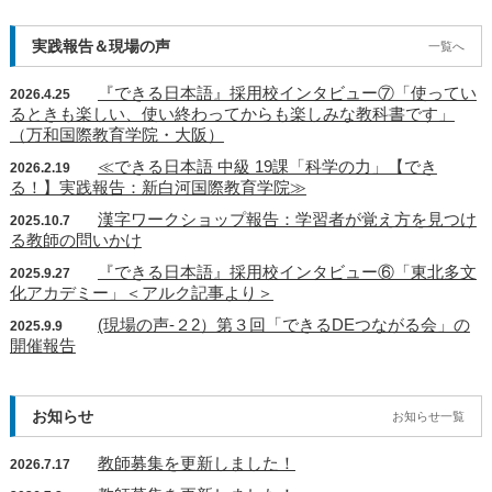
実践報告＆現場の声
一覧へ
『できる日本語』採用校インタビュー⑦「使ってい
2026.4.25
るときも楽しい、使い終わってからも楽しみな教科書です」
（万和国際教育学院・大阪）
≪できる日本語 中級 19課「科学の力」【でき
2026.2.19
る！】実践報告：新白河国際教育学院≫
漢字ワークショップ報告：学習者が覚え方を見つけ
2025.10.7
る教師の問いかけ
『できる日本語』採用校インタビュー⑥「東北多文
2025.9.27
化アカデミー」＜アルク記事より＞
(現場の声‐２2）第３回「できるDEつながる会」の
2025.9.9
開催報告
お知らせ
お知らせ一覧
教師募集を更新しました！
2026.7.17