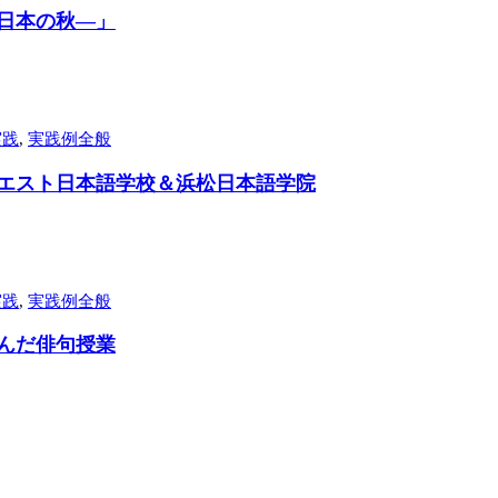
日本の秋―」
実践
,
実践例全般
エスト日本語学校＆浜松日本語学院
実践
,
実践例全般
んだ俳句授業