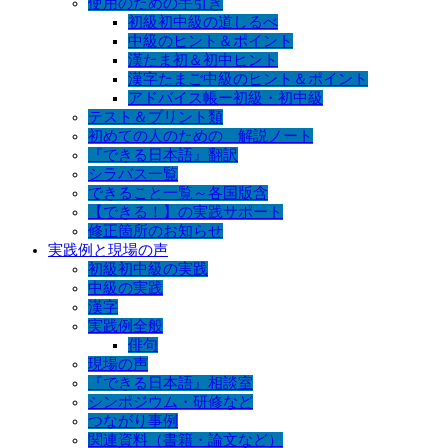
使用のための手引き
初級初中級の道しるべ
中級のヒント＆ポイント
漢たま初＆初中ヒント
漢字たまご中級のヒント＆ポイント
アドバイス帳ー初級・初中級
テスト＆プリント類
初めての人のための 解説ノート
『できる日本語』翻訳
シラバス一覧
できること一覧～各国版含
【できる！】の実践サポート
修正箇所のお知らせ
実践例と現場の声
初級初中級の実践
中級の実践
漢字
実践例全般
俳句
現場の声
『できる日本語』相談室
シンポジウム・研修など
つながり事例
関連資料（書籍・論文など）