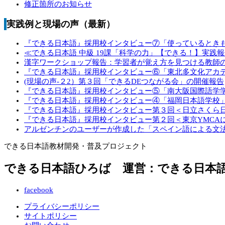
修正箇所のお知らせ
実践例と現場の声（最新）
『できる日本語』採用校インタビュー⑦「使っているとき
≪できる日本語 中級 19課「科学の力」【できる！】実践
漢字ワークショップ報告：学習者が覚え方を見つける教師
『できる日本語』採用校インタビュー⑥「東北多文化アカ
(現場の声‐２2）第３回「できるDEつながる会」の開催報告
『できる日本語』採用校インタビュー⑤「南大阪国際語学
『できる日本語』採用校インタビュー④「福岡日本語学校
『できる日本語』採用校インタビュー第３回＜日立さくら
『できる日本語』採用校インタビュー第２回＜東京YMCA
アルゼンチンのユーザーが作成した「スペイン語による文
できる日本語教材開発・普及プロジェクト
できる日本語ひろば 運営：できる日本
facebook
プライバシーポリシー
サイトポリシー