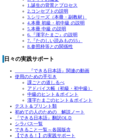
1.誕生の背景とプロセス
2.コンセプトの説明
3.シリーズ（本冊・副教材）
4.本冊 初級・初中級 の説明
5.本冊 中級 の説明
6.『漢字たまご』の説明
7.『たのしい読みもの55』
8.参照枠等との関係性
日々の実践サポート
『できる日本語』関連の動画
使用のための手引き
課ごとの道しるべ
アドバイス帳（初級・初中級）
中級のヒント＆ポイント
漢字たまごのヒント＆ポイント
テスト＆プリント類
初めての人のための 解説ノート
『できる日本語』翻訳OLＤ
シラバス一覧
できること一覧～各国版含
【できる！】の実践サポート