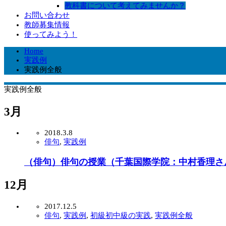
教科書について考えてみませんか？
お問い合わせ
教師募集情報
使ってみよう！
Home
実践例
実践例全般
実践例全般
3月
2018.3.8
俳句
,
実践例
（俳句）俳句の授業（千葉国際学院：中村香理さ
12月
2017.12.5
俳句
,
実践例
,
初級初中級の実践
,
実践例全般