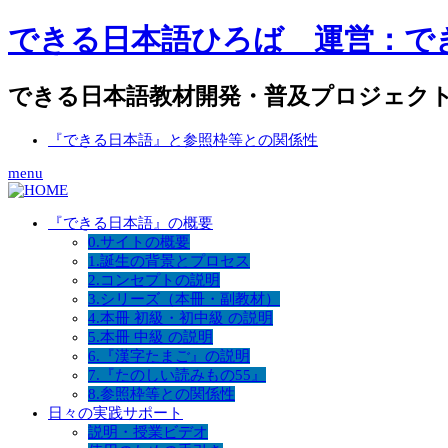
できる日本語ひろば 運営：で
できる日本語教材開発・普及プロジェク
『できる日本語』と参照枠等との関係性
menu
『できる日本語』の概要
0.サイトの概要
1.誕生の背景とプロセス
2.コンセプトの説明
3.シリーズ（本冊・副教材）
4.本冊 初級・初中級 の説明
5.本冊 中級 の説明
6.『漢字たまご』の説明
7.『たのしい読みもの55』
8.参照枠等との関係性
日々の実践サポート
説明・授業ビデオ