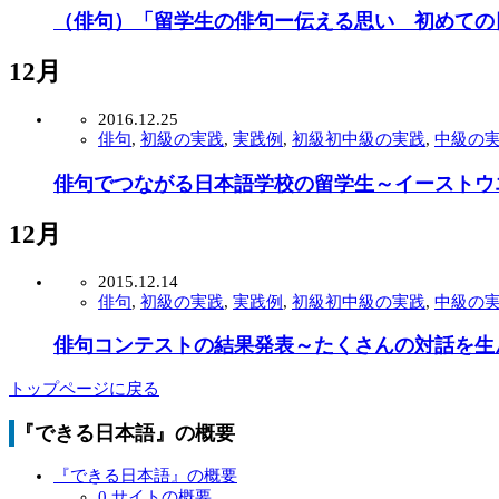
（俳句）「留学生の俳句ー伝える思い 初めての
12月
2016.12.25
俳句
,
初級の実践
,
実践例
,
初級初中級の実践
,
中級の
俳句でつながる日本語学校の留学生～イーストウ
12月
2015.12.14
俳句
,
初級の実践
,
実践例
,
初級初中級の実践
,
中級の
俳句コンテストの結果発表～たくさんの対話を生
トップページに戻る
『できる日本語』の概要
『できる日本語』の概要
0.サイトの概要