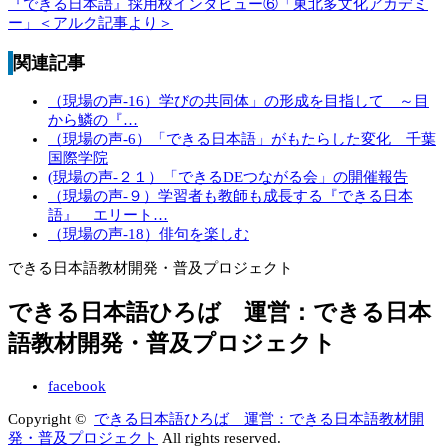
『できる日本語』採用校インタビュー⑥「東北多文化アカデミ
ー」＜アルク記事より＞
関連記事
（現場の声-16）学びの共同体」の形成を目指して ～目
から鱗の『…
（現場の声-6）「できる日本語」がもたらした変化 千葉
国際学院
(現場の声‐２１）「できるDEつながる会」の開催報告
（現場の声-９）学習者も教師も成長する『できる日本
語』 エリート…
（現場の声-18）俳句を楽しむ
できる日本語教材開発・普及プロジェクト
できる日本語ひろば 運営：できる日本
語教材開発・普及プロジェクト
facebook
Copyright ©
できる日本語ひろば 運営：できる日本語教材開
発・普及プロジェクト
All rights reserved.