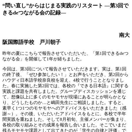
“問い直し”からはじまる実践のリスタート ―第3回で
きるdeつながる会の記録―
南大
阪国際語学校 戸川朝子
昨年の夏にこちらで報告させていただいた、「第1回できるdeつ
ながる会」を開催して1年が経ちました。
今回は、第3回について報告させていただきます。実は、第1回
の終了後、「ぜひ参加したい！」とお声をいただき、第2回から
ハウディ日本語学校奈良校を迎え、4校で行うこととなりまし
た。春に実施した第2回では、各校の『できる日本語』に関する
実践と課題を共有しました。グループディスカッションを通じ
て、想像以上に多くのモヤモヤが現場にあることが明らかとな
り、どうしたものか…と嶋田先生にご相談しました。すると、
素早く1つ1つのモヤモヤへのアドバイスをいただきました（感
謝～）。その後、いただいたアドバイスをもとに、各校で半年
間実践を重ねました。そして8月初旬、主催メンバーが集まり、
各校の取り組みとその成果を報告し合いました。そこでいまだ
残るモヤモヤ課題として出てきたのが「学生の自律と評価」で