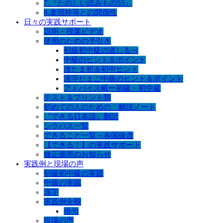
7.『たのしい読みもの55』
8.参照枠等との関係性
日々の実践サポート
説明・授業ビデオ
使用のための手引き
初級初中級の道しるべ
中級のヒント＆ポイント
漢たま初＆初中ヒント
漢字たまご中級のヒント＆ポイント
アドバイス帳ー初級・初中級
テスト＆プリント類
初めての人のための 解説ノート
『できる日本語』翻訳
シラバス一覧
できること一覧～各国版含
【できる！】の実践サポート
修正箇所のお知らせ
実践例と現場の声
初級初中級の実践
中級の実践
漢字
実践例全般
俳句
現場の声