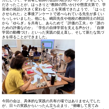
方にとって、学習者と教師の会話の聴き比べのワークをしてく
ださったことが、はっきりと“教師の問いかけや態度次第で、学
習者の発話が大きく変わる”ことを実感できたようで、「はっと
させられた」と事後アンケートで述べられている先生が多くい
らっしゃいました。他にも、嶋田先生や他校の教師同士の対話
から「ゆらぎ」を共有し、あらためて「評価の工夫」や「誰の
ための評価なのか」「学生の自律学習を支える声かけ」「自律
学習の動機づけ」といった実践の捉え直し、そして新たな気づ
きを得ることができました。
今回の会は、具体的な実践の共有の場ではありませんでした
が、日々の実践からいったん立ち止まり、“俯瞰して見てみ