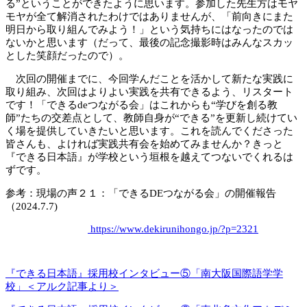
る”ということができたように思います。参加した先生方はモヤ
モヤが全て解消されたわけではありませんが、「前向きにまた
明日から取り組んでみよう！」という気持ちにはなったのでは
ないかと思います（だって、最後の記念撮影時はみんなスカッ
とした笑顔だったので）。
次回の開催までに、今回学んだことを活かして新たな実践に
取り組み、次回はよりよい実践を共有できるよう、リスタート
です！「できるdeつながる会」はこれからも“学びを創る教
師”たちの交差点として、教師自身が“できる”を更新し続けてい
く場を提供していきたいと思います。これを読んでくださった
皆さんも、よければ実践共有会を始めてみませんか？きっと
『できる日本語』が学校という垣根を越えてつないでくれるは
ずです。
参考：現場の声２１：「できるDEつながる会」の開催報告
（2024.7.7)
https://www.dekirunihongo.jp/?p=2321
『できる日本語』採用校インタビュー⑤「南大阪国際語学学
校」＜アルク記事より＞