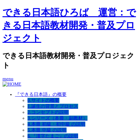
できる日本語ひろば 運営：で
きる日本語教材開発・普及プロ
ジェクト
できる日本語教材開発・普及プロジェク
ト
menu
『できる日本語』の概要
0.サイトの概要
1.誕生の背景とプロセス
2.コンセプトの説明
3.シリーズ（本冊・副教材）
4.本冊 初級・初中級 の説明
5.本冊 中級 の説明
6.『漢字たまご』の説明