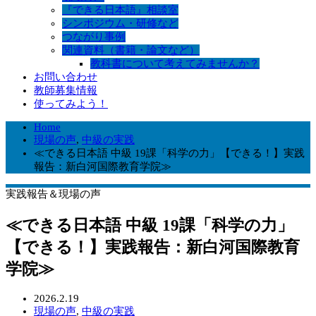
『できる日本語』相談室
シンポジウム・研修など
つながり事例
関連資料（書籍・論文など）
教科書について考えてみませんか？
お問い合わせ
教師募集情報
使ってみよう！
Home
現場の声
,
中級の実践
≪できる日本語 中級 19課「科学の力」【できる！】実践
報告：新白河国際教育学院≫
実践報告＆現場の声
≪できる日本語 中級 19課「科学の力」
【できる！】実践報告：新白河国際教育
学院≫
2026.2.19
現場の声
,
中級の実践