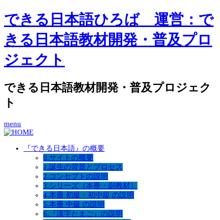
できる日本語ひろば 運営：で
きる日本語教材開発・普及プロ
ジェクト
できる日本語教材開発・普及プロジェク
ト
menu
『できる日本語』の概要
0.サイトの概要
1.誕生の背景とプロセス
2.コンセプトの説明
3.シリーズ（本冊・副教材）
4.本冊 初級・初中級 の説明
5.本冊 中級 の説明
6.『漢字たまご』の説明