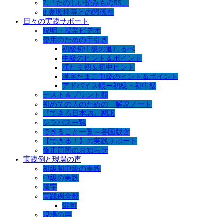
7.『たのしい読みもの55』
8.参照枠等との関係性
日々の実践サポート
説明・授業ビデオ
使用のための手引き
初級初中級の道しるべ
中級のヒント＆ポイント
漢たま初＆初中ヒント
漢字たまご中級のヒント＆ポイント
アドバイス帳ー初級・初中級
テスト＆プリント類
初めての人のための 解説ノート
『できる日本語』翻訳
シラバス一覧
できること一覧～各国版含
【できる！】の実践サポート
修正箇所のお知らせ
実践例と現場の声
初級初中級の実践
中級の実践
漢字
実践例全般
俳句
現場の声