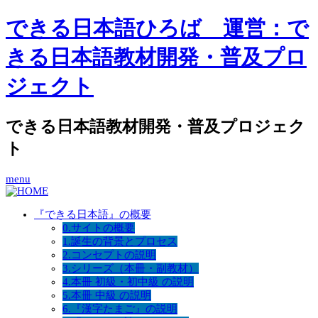
できる日本語ひろば 運営：で
きる日本語教材開発・普及プロ
ジェクト
できる日本語教材開発・普及プロジェク
ト
menu
『できる日本語』の概要
0.サイトの概要
1.誕生の背景とプロセス
2.コンセプトの説明
3.シリーズ（本冊・副教材）
4.本冊 初級・初中級 の説明
5.本冊 中級 の説明
6.『漢字たまご』の説明