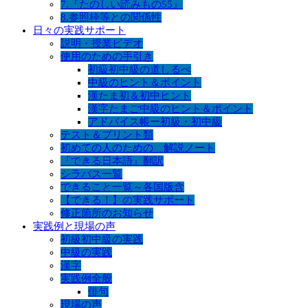
7.『たのしい読みもの55』
8.参照枠等との関係性
日々の実践サポート
説明・授業ビデオ
使用のための手引き
初級初中級の道しるべ
中級のヒント＆ポイント
漢たま初＆初中ヒント
漢字たまご中級のヒント＆ポイント
アドバイス帳ー初級・初中級
テスト＆プリント類
初めての人のための 解説ノート
『できる日本語』翻訳
シラバス一覧
できること一覧～各国版含
【できる！】の実践サポート
修正箇所のお知らせ
実践例と現場の声
初級初中級の実践
中級の実践
漢字
実践例全般
俳句
現場の声