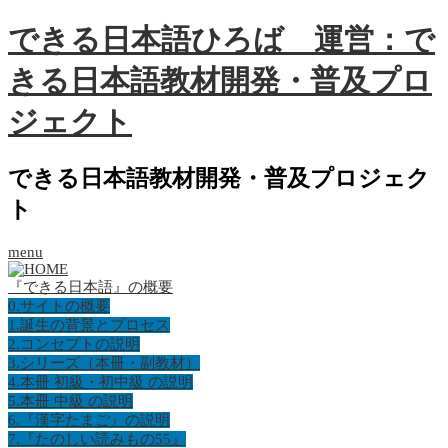
できる日本語ひろば 運営：で
きる日本語教材開発・普及プロ
ジェクト
できる日本語教材開発・普及プロジェク
ト
menu
『できる日本語』の概要
0.サイトの概要
1.誕生の背景とプロセス
2.コンセプトの説明
3.シリーズ（本冊・副教材）
4.本冊 初級・初中級 の説明
5.本冊 中級 の説明
6.『漢字たまご』の説明
7.『たのしい読みもの55』