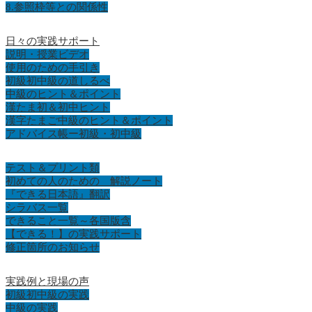
8.参照枠等との関係性
日々の実践サポート
説明・授業ビデオ
使用のための手引き
初級初中級の道しるべ
中級のヒント＆ポイント
漢たま初＆初中ヒント
漢字たまご中級のヒント＆ポイント
アドバイス帳ー初級・初中級
テスト＆プリント類
初めての人のための 解説ノート
『できる日本語』翻訳
シラバス一覧
できること一覧～各国版含
【できる！】の実践サポート
修正箇所のお知らせ
実践例と現場の声
初級初中級の実践
中級の実践