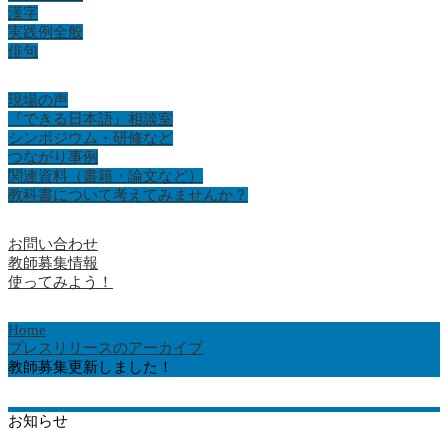
漢字
実践例全般
俳句
現場の声
『できる日本語』相談室
シンポジウム・研修など
つながり事例
関連資料（書籍・論文など）
教科書について考えてみませんか？
お問い合わせ
教師募集情報
使ってみよう！
Home
プレスリリースのアーカイブ
教師募集更新しました！
お知らせ