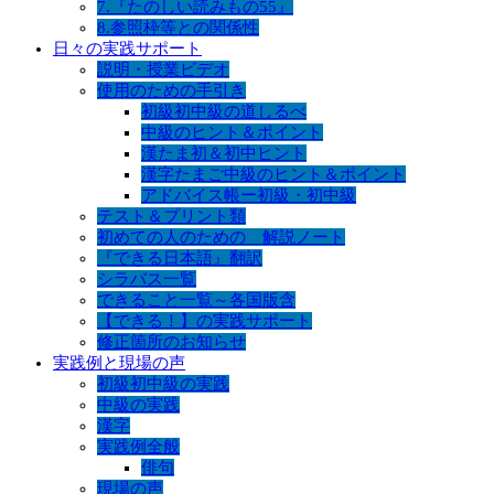
7.『たのしい読みもの55』
8.参照枠等との関係性
日々の実践サポート
説明・授業ビデオ
使用のための手引き
初級初中級の道しるべ
中級のヒント＆ポイント
漢たま初＆初中ヒント
漢字たまご中級のヒント＆ポイント
アドバイス帳ー初級・初中級
テスト＆プリント類
初めての人のための 解説ノート
『できる日本語』翻訳
シラバス一覧
できること一覧～各国版含
【できる！】の実践サポート
修正箇所のお知らせ
実践例と現場の声
初級初中級の実践
中級の実践
漢字
実践例全般
俳句
現場の声