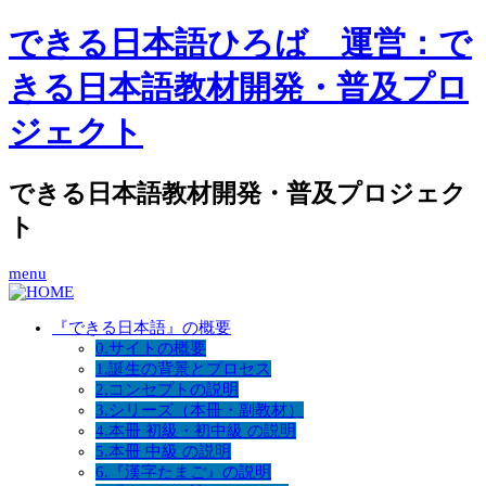
できる日本語ひろば 運営：で
きる日本語教材開発・普及プロ
ジェクト
できる日本語教材開発・普及プロジェク
ト
menu
『できる日本語』の概要
0.サイトの概要
1.誕生の背景とプロセス
2.コンセプトの説明
3.シリーズ（本冊・副教材）
4.本冊 初級・初中級 の説明
5.本冊 中級 の説明
6.『漢字たまご』の説明