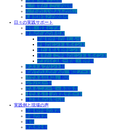
5.本冊 中級 の説明
6.『漢字たまご』の説明
7.『たのしい読みもの55』
8.参照枠等との関係性
日々の実践サポート
説明・授業ビデオ
使用のための手引き
初級初中級の道しるべ
中級のヒント＆ポイント
漢たま初＆初中ヒント
漢字たまご中級のヒント＆ポイント
アドバイス帳ー初級・初中級
テスト＆プリント類
初めての人のための 解説ノート
『できる日本語』翻訳
シラバス一覧
できること一覧～各国版含
【できる！】の実践サポート
修正箇所のお知らせ
実践例と現場の声
初級初中級の実践
中級の実践
漢字
実践例全般