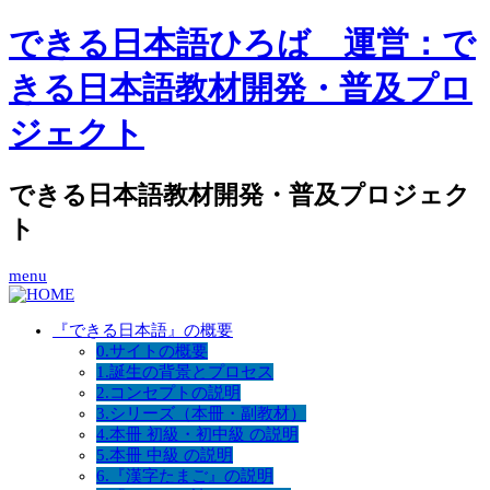
できる日本語ひろば 運営：で
きる日本語教材開発・普及プロ
ジェクト
できる日本語教材開発・普及プロジェク
ト
menu
『できる日本語』の概要
0.サイトの概要
1.誕生の背景とプロセス
2.コンセプトの説明
3.シリーズ（本冊・副教材）
4.本冊 初級・初中級 の説明
5.本冊 中級 の説明
6.『漢字たまご』の説明