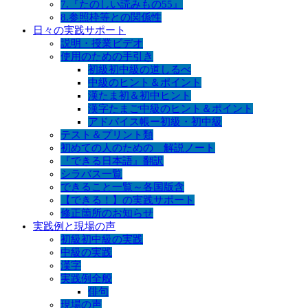
7.『たのしい読みもの55』
8.参照枠等との関係性
日々の実践サポート
説明・授業ビデオ
使用のための手引き
初級初中級の道しるべ
中級のヒント＆ポイント
漢たま初＆初中ヒント
漢字たまご中級のヒント＆ポイント
アドバイス帳ー初級・初中級
テスト＆プリント類
初めての人のための 解説ノート
『できる日本語』翻訳
シラバス一覧
できること一覧～各国版含
【できる！】の実践サポート
修正箇所のお知らせ
実践例と現場の声
初級初中級の実践
中級の実践
漢字
実践例全般
俳句
現場の声